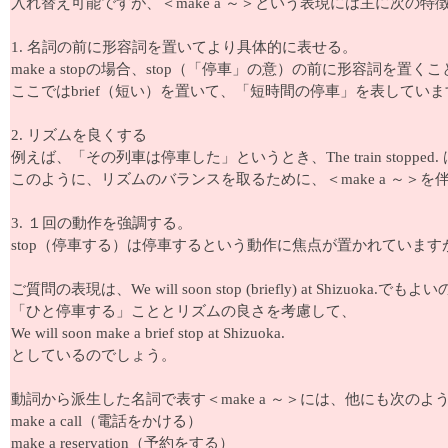
入れ替え可能ですが、＜make a ～＞という表現には主に次の特
1. 名詞の前に形容詞を置いてより具体的に表せる。
make a stopの場合、stop（「停車」の意）の前に形容詞
ここではbrief（短い）を置いて、「短時間の停車」を表していま
2. リズムを良くする
例えば、「その列車は停車した」というとき、The train stopped.
このように、リズムのバランスを取るために、＜make a ～＞
3. １回の動作を強調する。
stop（停車する）は停車するという動作に焦点が置かれていますが
ご質問の表現は、We will soon stop (briefly) at Shizuoka.で
「ひと停車する」こととリズムの良さを考慮して、
We will soon make a brief stop at Shizuoka.
としているのでしょう。
動詞から派生した名詞で表す＜make a ～＞には、他にも次の
make a call（電話をかける）
make a reservation（予約をする）