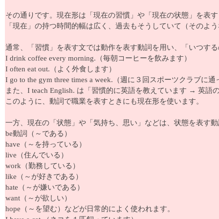
その通りです。現在形は「現在の習慣」や「現在の状態」を表すときに用い、I dr
「現在」の持つ時間的幅は広く、過去もそうしていて（そのよう
通常、「習慣」を表す文では動作を表す動詞を用い、「いつする
I drink coffee every morning.（毎朝コーヒーを飲みます）
I often eat out.（よく外食します）
I go to the gym three times a week.（週に３回スポー
また、I teach English. は「習慣的に英語を教えています 
このように、動詞で職業を表すときにも現在形を使います。
一方、現在の「状態」や「気持ち、思い」などは、状態を表す動
be動詞（～である）
have（～を持っている）
live（住んでいる）
work（勤務している）
like（～が好きである）
hate（～が嫌いである）
want（～が欲しい）
hope（～を望む）などが日常的によく使われます。