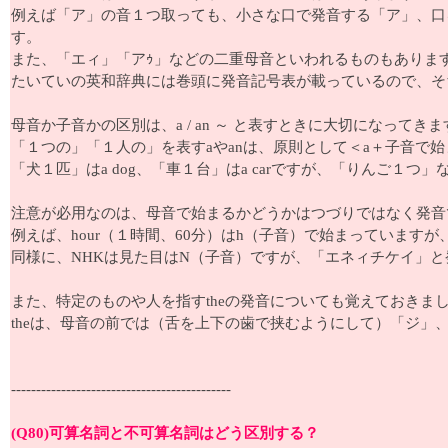
例えば「ア」の音１つ取っても、小さな口で発音する「ア」、口
す。
また、「エィ」「アｩ」などの二重母音といわれるものもありま
たいていの英和辞典には巻頭に発音記号表が載っているので、そ
母音か子音かの区別は、a / an ～ と表すときに大切になってきま
「１つの」「１人の」を表すaやanは、原則として＜a＋子音で
「犬１匹」はa dog、「車１台」はa carですが、「りんご１つ」なら
注意が必用なのは、母音で始まるかどうかはつづりではなく発音
例えば、hour（１時間、60分）はh（子音）で始まっていますが
同様に、NHKは見た目はN（子音）ですが、「エネィチケイ」と発音す
また、特定のものや人を指すtheの発音についても覚えておきま
theは、母音の前では（舌を上下の歯で挟むようにして）「ジ」
--------------------------------------------
(Q80)可算名詞と不可算名詞はどう区別する？