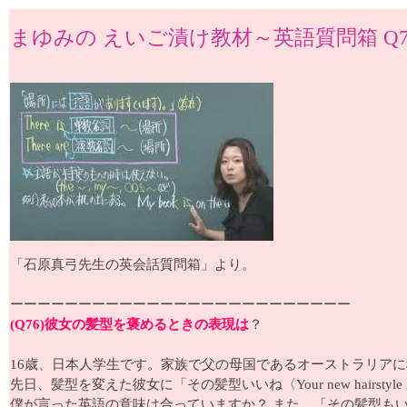
まゆみの えいご漬け教材～英語質問箱 Q7
「石原真弓先生の英会話質問箱」より。
ーーーーーーーーーーーーーーーーーーーーーーーーー
(Q76)彼女の髪型を褒めるときの表現は
？
16歳、日本人学生です。家族で父の母国であるオーストラリア
先日、髪型を変えた彼女に「その髪型いいね〈Your new hairstyl
僕が言った英語の意味は合っていますか？ また、「その髪型も