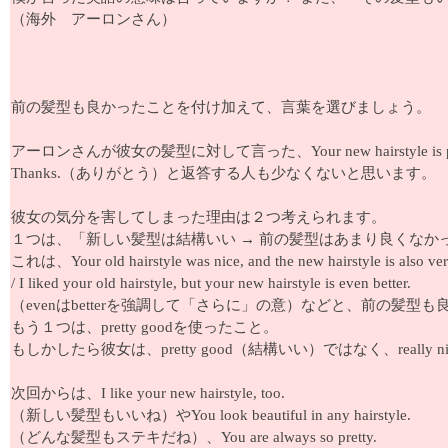
（海外 アーロンさん）
前の髪型も良かったことを付け加えて、言葉を選びましょう。
アーロンさんが彼女の髪型に対して言った、Your new hairstyle is 
Thanks.（ありがとう）と返答する人も少なくないと思います。
彼女の気分を害してしまった理由は２つ考えられます。
１つは、「新しい髪型は結構いい → 前の髪型はあまり良くなか
これは、Your old hairstyle was nice, and the new hairstyle is also ver
/ I liked your old hairstyle, but your new hairstyle is even better.
（evenはbetterを強調して「さらに」の意）などと、前の髪
もう１つは、pretty goodを使ったこと。
もしかしたら彼女は、pretty good（結構いい）ではなく、rea
次回からは、I like your new hairstyle, too.
（新しい髪型もいいね）やYou look beautiful in any hairstyle.
（どんな髪型もステキだね）、You are always so pretty.