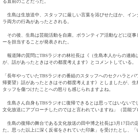
る直前のことだった。
生島は生放送中、スタッフに厳しい言葉を浴びせたほか、インタ
ラ両方の行為があったとされる。
その後、生島は芸能活動を自粛。ボランティア活動などに従事し
ーを担当することが発表された。
報道陣の質問にTBSラジオの林社長は《（生島本人からの連絡
が、話があったときはその都度考えます》とコメントしている。
「長年やっていたTBSラジオの番組のスタッフへのセクハラと
帰要望）話があったときはその都度考えます》としましたが、生
タッフを傷つけたことへの怒りも感じられますよね。
生島さん自身もTBSラジオに復帰できるとは思ってはいないで
文化放送にアプローチしたのではと言われていますね」（芸能プ
生島の復帰の舞台である文化放送の田中博之社長は3月17日の定
た。思った以上に深く反省をされていた印象」を受けたとし、「