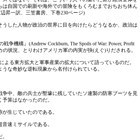
らは自国での刷新や海外での冒険をもくろむまでおちおち休ん
昇一訳、三笠書房、下巻230ページ)
そうした人物が政治の世界に目を向けたらどうなるか、政治は
urn, The Spoils of War: Power, Profit
腐敗したアメリカの状況、とりわけアメリカ軍の内実が抉(えぐ)りだされる。
)による東方拡大と軍事産業の拡大について語っているのだ。
ような奇妙な逆転現象から名付けられている。
戦争中、敵の兵士が塹壕に残していたソ連製の防寒ブーツを見
く予算はなかったのだ。
称が生じていたのである。
超音速ミサイルである。
だ。