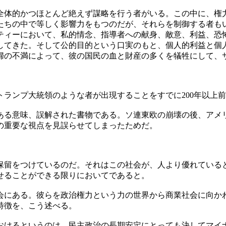
全体的かつほとんど絶えず謀略を行う者がいる。この中に、権
たちの中で等しく影響力をもつのだが、それらを制御する者も
ティーにおいて、私的情念、指導者への献身、敵意、利益、恐
してきた。そして公的目的という口実のもと、個人的利益と個
婦の不満によって、彼の国民の血と財産の多くを犠牲にして、
ランプ大統領のような者が出現することをすでに200年以上
る意味、誤解された書物である。ソ連東欧の崩壊の後、アメ
の重要な視点を見誤らせてしまったためだ。
留をつけているのだ。それはこの社会が、人より優れている
せることができる限りにおいてであると。
にある。彼らを政治権力という力の世界から商業社会に向か
特徴を、こう述べる。
おけるというのは、民主政治の長期安定にとっても決してマイ