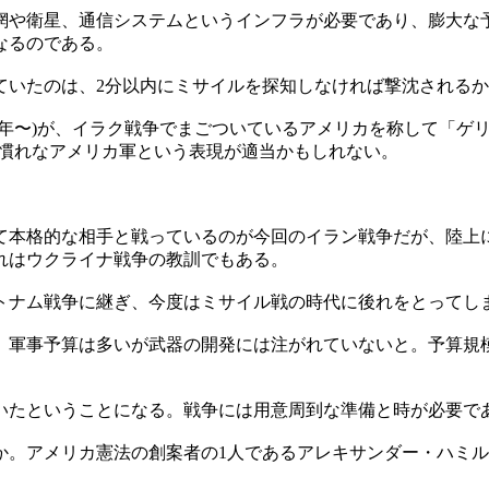
や衛星、通信システムというインフラが必要であり、膨大な
なるのである。
れていたのは、2分以内にミサイルを探知しなければ撃沈されるか
2年〜)が、イラク戦争でまごついているアメリカを称して「ゲ
に不慣れなアメリカ軍という表現が適当かもしれない。
本格的な相手と戦っているのが今回のイラン戦争だが、陸上
れはウクライナ戦争の教訓でもある。
ナム戦争に継ぎ、今度はミサイル戦の時代に後れをとってし
軍事予算は多いが武器の開発には注がれていないと。予算規模
たということになる。戦争には用意周到な準備と時が必要で
メリカ憲法の創案者の1人であるアレキサンダー・ハミルトン(