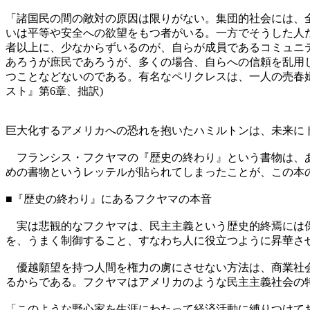
「諸国民の間の敵対の原因は限りがない。集団的社会には、
いは平等や安全への欲望をもつ者がいる。一方でそうした人
者以上に、少なからずいるのが、自らが成員であるコミュニ
あろうが庶民であろうが、多くの場合、自らへの信頼を乱用
つことなどないのである。有名なペリクレスは、一人の売春
スト』第6章、拙訳)
巨大化するアメリカへの恐れを抱いたハミルトンは、未来にト
フランシス・フクヤマの『歴史の終わり』という書物は、あ
めの書物というレッテルが貼られてしまったことが、この本
■『歴史の終わり』にあるフクヤマの本音
実は悲観的なフクヤマは、民主主義という歴史的終焉には保
を、うまく制御すること、すなわち人に役立つように昇華さ
優越願望を持つ人間を権力の虜にさせない方法は、商業社会
るからである。フクヤマはアメリカのような民主主義社会の
「このような野心家を生涯にわたって経済活動に縛りつけて