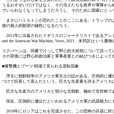
うるおすせいだけではなく、その当人たちを政界や軍隊から
でいられなくなってしまうだろうし、そのために国家にとって
まさにハミルトンが恐れたことがここにある。トランプのよ
彼の個人的願望の犠牲になるだろう。
2021年に出版されたイギリスのジャーナリストであるアンドリュー・コクバー
and the American War Machine, Verso
コクバーンは、同書でけっして野心的大統領について語ってい
その背後には野心的政治家と軍事産業との結びつきによって
■爆撃機とブーツ:戦場で見られる逆転現象
序文に朝鮮戦争のアメリカ軍兵士の話がある。圧倒的に優位
つけて狂喜して喜んだという。巨大な生産量を誇るアメリカ
巨大な生産力のアメリカと弱小な北朝鮮、極めて非対称であ
現在、圧倒的に優位だといわれるアメリカ軍の武器能力にも
2018年にロシアはこれを完成させた。この恐怖の兵器に