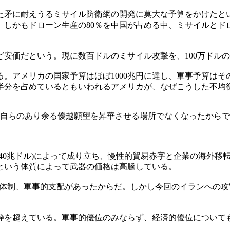
矛に耐えうるミサイル防衛網の開発に莫大な予算をかけたと
。しかもドローン生産の80％を中国が占める中、ミサイルとド
安価だという。現に数百ドルのミサイル攻撃を、100万ドル
アメリカの国家予算はほぼ1000兆円に達し、軍事予算はそ
半分を占めているともいわれるアメリカが、なぜこうした不均
、自らのあり余る優越願望を昇華させる場所でなくなったから
40兆ドル)によって成り立ち、慢性的貿易赤字と企業の海外移
という体質によって武器の価格は高騰している。
ル体制、軍事的支配があったからだ。しかし今回のイランへの
を超えている。軍事的優位のみならず、経済的優位について