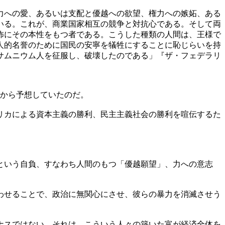
力への愛、あるいは支配と優越への欲望、権力への嫉妬、ある
いる。これが、商業国家相互の競争と対抗心である。そして両
怖にその本性をもつ者である。こうした種類の人間は、王様で
人的名誉のために国民の安寧を犠牲にすることに恥じらいを持
サムニウム人を征服し、破壊したのである」『ザ・フェデラリ
前から予想していたのだ。
リカによる資本主義の勝利、民主主義社会の勝利を喧伝するた
という自負、すなわち人間のもつ「優越願望」、力への意志
わせることで、政治に無関心にさせ、彼らの暴力を消滅させう
ナスではない。それは、こういう人々の築いた富が経済全体を