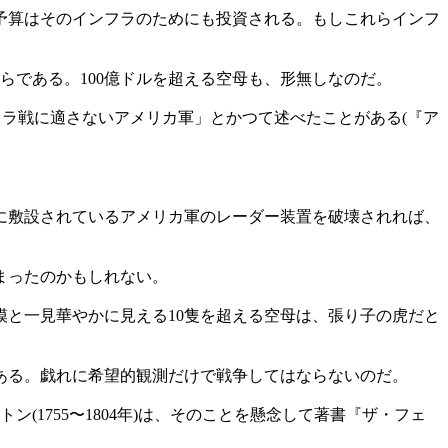
予算はそのインフラのためにも投資される。もしこれらインフ
らである。100億ドルを超える空母も、形無しなのだ。
リラ戦に適さないアメリカ軍」とかつて述べたことがある(『ア
に敷設されているアメリカ軍のレーダー装置を破壊されれば、
まったのかもしれない。
と一見華やかに見える10隻を超える空母は、張り子の虎だと
ある。戯れに希望的観測だけで戦争してはならないのだ。
1755〜1804年)は、そのことを懸念して著書『ザ・フェ