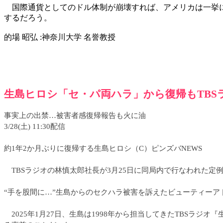
国際通貨としてのドル体制が崩壊すれば、アメリカは一挙に
するだろう。
的場 昭弘 :神奈川大学 名誉教授
生島ヒロシ「セ・パ両ハラ」から復帰もTB
事実上の出禁…被害者感復帰報告も火に油
3/28(土) 11:30配信
約1年2か月ぶりに復帰する生島ヒロシ（C）ピンズバNEWS
TBSラジオの林慎太郎社長が3月25日に同局内で行なわれた定
“手を股間に…”生島からのセクハラ被害を訴えたビューティーア
2025年1月27日、生島は1998年から担当してきたTBSラジ