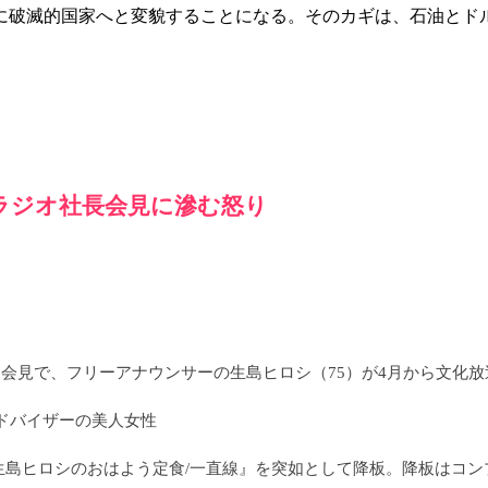
破滅的国家へと変貌することになる。そのカギは、石油とド
Sラジオ社長会見に滲む怒り
例会見で、フリーアナウンサーの生島ヒロシ（75）が4月から文化
ドバイザーの美人女性
オ『生島ヒロシのおはよう定食/一直線』を突如として降板。降板はコ