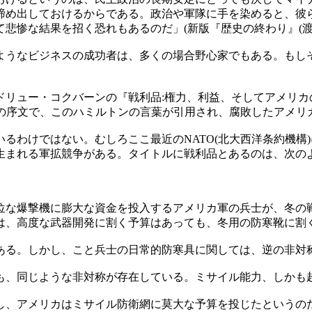
締め出しておけるからである。政治や軍隊に手を染めると、彼
悲惨な結果を招く恐れもあるのだ」(新版『歴史の終わり』(渡辺
うなビジネスの成功者は、多くの場合野心家でもある。もし
ンの『戦利品:権力、利益、そしてアメリカの戦争機構』(Andrew Cockb
, 2021、未邦訳)という書物の序文で、このハミルトンの言葉が引用され、
るわけではない。むしろここ最近のNATO(北大西洋条約機構
生まれる軍拡競争がある。タイトルに戦利品とあるのは、次の
な爆撃機に膨大な資金を投入するアメリカ軍の兵士が、冬の
は、高度な武器開発に割く予算はあっても、冬用の防寒靴に割
る。しかし、こと兵士の日常的防寒具に関しては、逆の非対
、同じような非対称が存在している。ミサイル能力、しかも
対し、アメリカはミサイル防衛網に莫大な予算を投じたというの