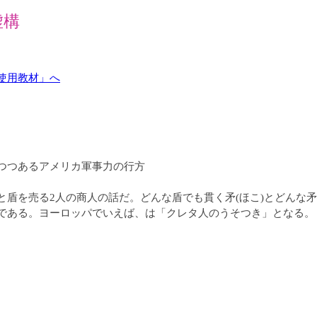
虚構
＆使用教材」へ
つつあるアメリカ軍事力の行方
を売る2人の商人の話だ。どんな盾でも貫く矛(ほこ)とどんな矛
である。ヨーロッパでいえば、は「クレタ人のうそつき」となる。