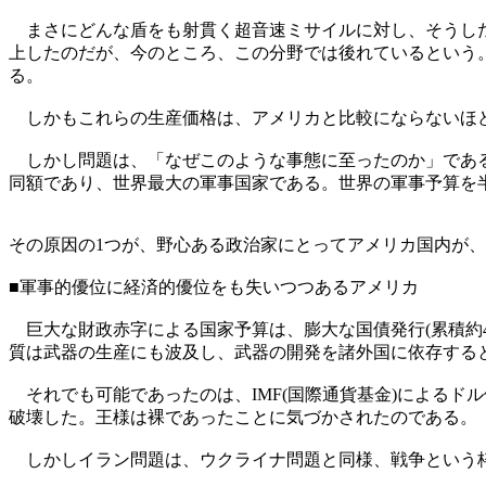
まさにどんな盾をも射貫く超音速ミサイルに対し、そうした
上したのだが、今のところ、この分野では後れているという
る。
しかもこれらの生産価格は、アメリカと比較にならないほど
しかし問題は、「なぜこのような事態に至ったのか」である。
同額であり、世界最大の軍事国家である。世界の軍事予算を
その原因の1つが、野心ある政治家にとってアメリカ国内が
■軍事的優位に経済的優位をも失いつつあるアメリカ
巨大な財政赤字による国家予算は、膨大な国債発行(累積約
質は武器の生産にも波及し、武器の開発を諸外国に依存する
それでも可能であったのは、IMF(国際通貨基金)によるド
破壊した。王様は裸であったことに気づかされたのである。
しかしイラン問題は、ウクライナ問題と同様、戦争という枠