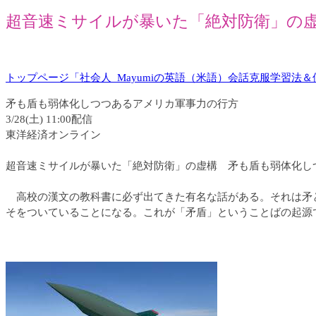
超音速ミサイルが暴いた「絶対防衛」の
トップページ「社会人_Mayumiの英語（米語）会話克服学習法
矛も盾も弱体化しつつあるアメリカ軍事力の行方
3/28(土) 11:00配信
東洋経済オンライン
超音速ミサイルが暴いた「絶対防衛」の虚構 矛も盾も弱体化し
高校の漢文の教科書に必ず出てきた有名な話がある。それは矛と盾
そをついていることになる。これが「矛盾」ということばの起源