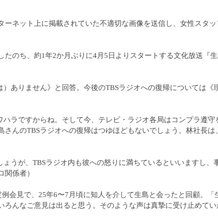
ーネット上に掲載されていた不適切な画像を送信し、女性スタッ
たのち、約1年2か月ぶりに4月5日よりスタートする文化放送『生
は）ありません》と回答。今後のTBSラジオへの復帰については《
パワハラですからね。そして今、テレビ・ラジオ各局はコンプラ遵守
島さんのTBSラジオへの復帰はつゆほどもないでしょう。林社長は
しょうが、TBSラジオ内も彼への怒りに満ちているといいますし、
ロ関係者）
例会見で、25年6〜7月頃に知人を介して生島と会ったと回顧。「
いろんなご意見は出ると思う。そのような声は真摯に受け止めてい