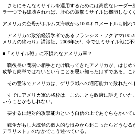
さらにそんなミサイルを運用するためには高度なレーダー網
ラ一つでも破壊されれば、肝心の迎撃ミサイルは機能しなく
アメリカの空母がホルムズ海峡から1000キロメートルも離
アメリカの政治経済学者であるフランシス・フクヤマ(195
メリカの終わり』講談社、2006年)が、今ではミサイル戦
■「ミサイル戦」に不慣れなアメリカ軍？
戦後長い間弱い相手とだけ戦ってきたアメリカが、はじめて
攻撃も簡単ではないということを思い知ったはずである。こ
その意味でアメリカは、ゲリラ戦への適応能力で敗れたベト
すでにアメリカ軍の将校は、このことを政府に訴えていた。
いうことかもしれない。
要するに絶対的攻撃能力という自信の上であぐらをかいてい
戦争がもし大統領の個人的な恨みから起こったらどうなるか。ア
デラリスト』のなかでこう述べている。