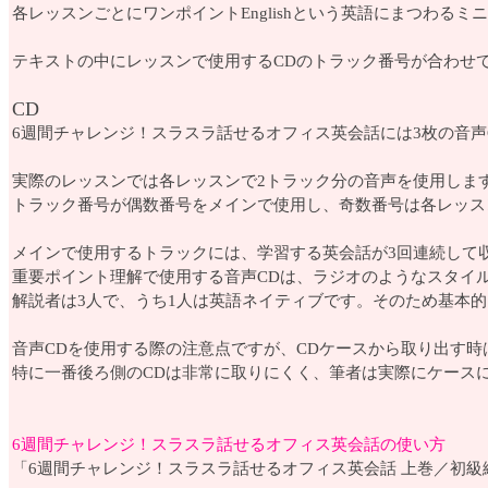
各レッスンごとにワンポイントEnglishという英語にまつわ
テキストの中にレッスンで使用するCDのトラック番号が合わせ
CD
6週間チャレンジ！スラスラ話せるオフィス英会話には3枚の音声
実際のレッスンでは各レッスンで2トラック分の音声を使用しま
トラック番号が偶数番号をメインで使用し、奇数番号は各レッス
メインで使用するトラックには、学習する英会話が3回連続して
重要ポイント理解で使用する音声CDは、ラジオのようなスタイ
解説者は3人で、うち1人は英語ネイティブです。そのため基本
音声CDを使用する際の注意点ですが、CDケースから取り出す時
特に一番後ろ側のCDは非常に取りにくく、筆者は実際にケース
6週間チャレンジ！スラスラ話せるオフィス英会話の使い方
「6週間チャレンジ！スラスラ話せるオフィス英会話 上巻／初級