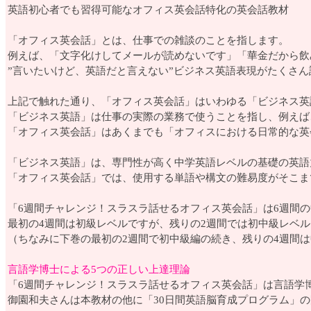
英語初心者でも習得可能なオフィス英会話特化の英会話教材
「オフィス英会話」とは、仕事での雑談のことを指します。
例えば、「文字化けしてメールが読めないです」「華金だから飲
”言いたいけど、英語だと言えない”ビジネス英語表現がたくさ
上記で触れた通り、「オフィス英会話」はいわゆる「ビジネス英
「ビジネス英語」は仕事の実際の業務で使うことを指し、例えば
「オフィス英会話」はあくまでも「オフィスにおける日常的な英
「ビジネス英語」は、専門性が高く中学英語レベルの基礎の英語
「オフィス英会話」では、使用する単語や構文の難易度がそこま
「6週間チャレンジ！スラスラ話せるオフィス英会話」は6週間
最初の4週間は初級レベルですが、残りの2週間では初中級レベ
（ちなみに下巻の最初の2週間で初中級編の続き、残りの4週間
言語学博士による5つの正しい上達理論
「6週間チャレンジ！スラスラ話せるオフィス英会話」は言語学
御園和夫さんは本教材の他に「30日間英語脳育成プログラム」