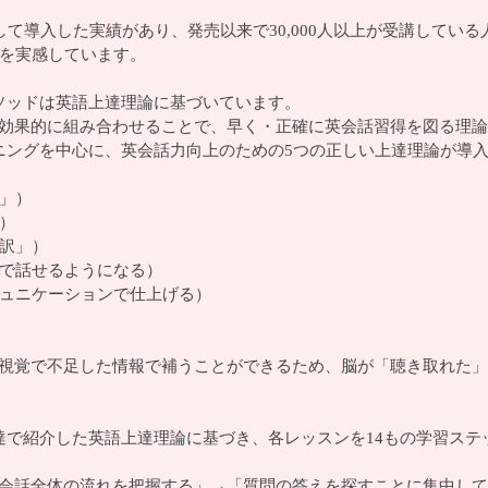
て導入した実績があり、発売以来で30,000人以上が受講してい
上を実感しています。
ソッドは英語上達理論に基づいています。
効果的に組み合わせることで、早く・正確に英会話習得を図る理論
ニングを中心に、英会話力向上のための5つの正しい上達理論が導
く」）
）
脳訳」）
とで話せるようになる）
ミュニケーションで仕上げる）
視覚で不足した情報で補うことができるため、脳が「聴き取れた」
達で紹介した英語上達理論に基づき、各レッスンを14もの学習ス
会話全体の流れを把握する」→「質問の答えを探すことに集中して