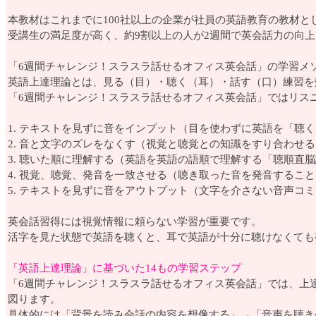
本教材はこれまでに100社以上の企業が社員の英語教育の教材とし
受講生の満足度が高く、約9割以上の人が2週間で英会話力の向
「6週間チャレンジ！スラスラ話せるオフィス英会話」の学習メ
英語上達理論とは、見る（目）・聴く（耳）・話す（口）練習を
「6週間チャレンジ！スラスラ話せるオフィス英会話」ではリス
1. テキストを見ずに音をインプット（目を使わずに英語を「聴
2. 音と文字のズレをなくす（視覚と聴覚との知識をすり合わせる
3. 聴いた順に理解する（英語を英語の語順で理解する「聴順直
4. 視覚、聴覚、発音を一致させる（聴き取った音を発音するこ
5. テキストを見ずに音をアウトプット（文字を介さない音声コ
英会話習得には視覚情報に頼らない学習が重要です。
活字を見た状態で英語を聴くと、耳で英語が十分に聴けなくても
「英語上達理論」に基づいた14もの学習ステップ
「6週間チャレンジ！スラスラ話せるオフィス英会話」では、上
図ります。
具体的には「背景を読み会話の内容を想像する」→「音声を聴き