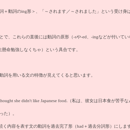
詞＋動詞のing形＞、「～されます／～されました」という受け身
のことで、これらの直後には動詞の原形（-sや-ed、-ingなどが付い
 hard.（一生懸命勉強しなくちゃ）という具合です。
e動詞を用いる文の特徴が見えてくると思います。
hought she didn't like Japanese food.（私は、彼女は日本食
と思った）。
tに続く内容を表す文の動詞を過去完了形（had＋過去分詞形）にしま