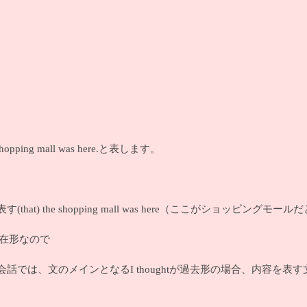
。
ing mall was here.と表します。
t) the shopping mall was here（ここがショッピングモー
在形なので
と表したくなりますが、英語会話では、文のメインとなるI thoughtが過去形