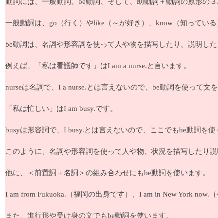
動詞には、一般動詞、be動詞、そして、助動詞＋動詞の原形の
一般動詞は、go（行く）やlike（～が好き）、know（知っている）などで
be動詞は、名詞や形容詞を使って人や物を描写したり、説明し
例えば、「私は看護師です」はI am a nurse.と言います。
nurseは名詞で、I a nurse.とは言えないので、be動詞を使って
「私は忙しい」はI am busy.です。
busyは形容詞で、I busy.とは言えないので、ここでもbe動詞
このように、名詞や形容詞を使って人や物、状況を描写したり説
他に、＜前置詞＋名詞＞の組み合わせにもbe動詞を使います。
I am from Fukuoka.（福岡の出身です）、I am in New Y
また、進行形や受け身の文でもbe動詞を使います。