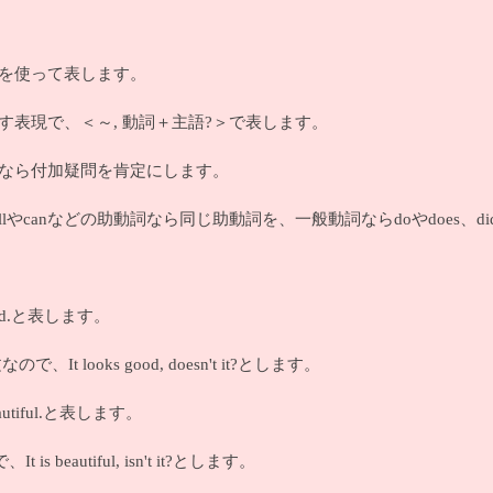
を使って表します。
表現で、＜～, 動詞＋主語?＞で表します。
なら付加疑問を肯定にします。
lやcanなどの助動詞なら同じ助動詞を、一般動詞ならdoやdoes、d
od.と表します。
ooks good, doesn't it?とします。
iful.と表します。
autiful, isn't it?とします。