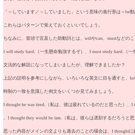
「～しています／～していました」という意味の進行形は＜be動
これらはパターンで覚えておくといいでしょう。
ちなみに、冒頭で言及した助動詞とは、willやcan、mustなど
I will study hard.（一生懸命勉強するぞ）、I must study
文法的な解説になってしまいましたが、理解できましたか？
上記の説明を参考にしながら、いろいろな英文に目を通すと、b
時制の一致を意識した例文をいくつか見てみましょう。
I thought he was tired.（私は、彼は疲れているのだと思った）、I t
、I thought they would be late.（私は、彼らは遅刻するだろう
思った内容がメインの文よりも過去のことの場合は、I though