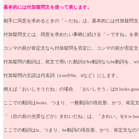
基本的には付加疑問文を使って表します。
相手に同意を求めるときの「～だね」は、基本的には付加疑問文
付加疑問文とは、同意を求めたい事柄に続ける「～ですね」を表す
コンマの前が肯定文なら付加疑問を否定に、コンマの前が否定文
付加疑問の動詞は、前文で用いた動詞がbe動詞ならbe動詞を、wil
付加疑問の主語は代名詞（youやhe、itなど）にします。
例えば「おいしそうだね」の場合、「おいしそう」はIt looks go
ここでの動詞はlooks、つまり、一般動詞の現在形、かつ、肯定文なので、It l
「（目の前の光景などが）きれいだね」は、「きれい」をIt is beaut
ここでの動詞はis、つまり、be動詞の現在形、かつ、肯定文なので、It is be